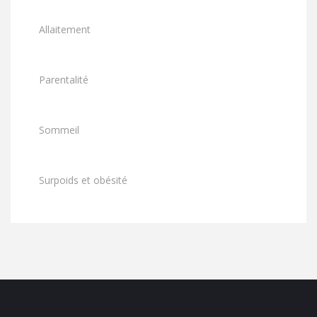
Allaitement
Parentalité
Sommeil
Surpoids et obésité