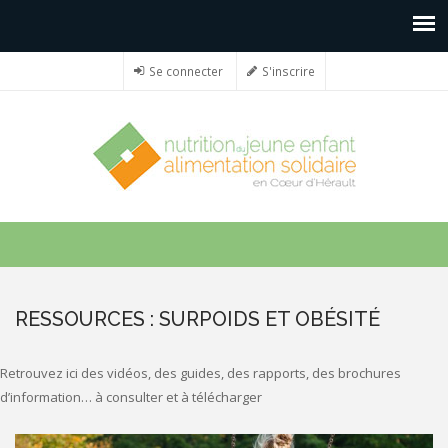
Se connecter
S'inscrire
RESSOURCES : SURPOIDS ET OBÉSITÉ
Retrouvez ici des vidéos, des guides, des rapports, des brochures
d’information… à consulter et à télécharger