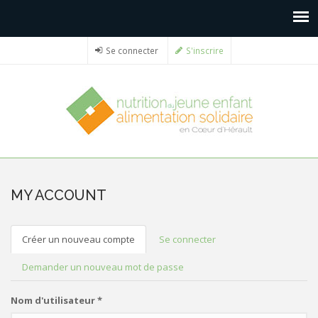
Se connecter
S'inscrire
MY ACCOUNT
Créer un nouveau compte
(onglet
Se connecter
ONGLETS PRINCIPAUX
actif)
Demander un nouveau mot de passe
Nom d'utilisateur
*