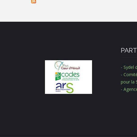
PART
- Sydel 
- Comit
pour la 
- Agenc