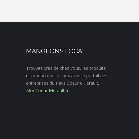
MANGEONS LOCAL
Trouvez près de chez vous, les produits
et producteurs locaux avec le portail des
entreprises du Pays Coeur d'Hérault,
MonCoeurdHerault.fr