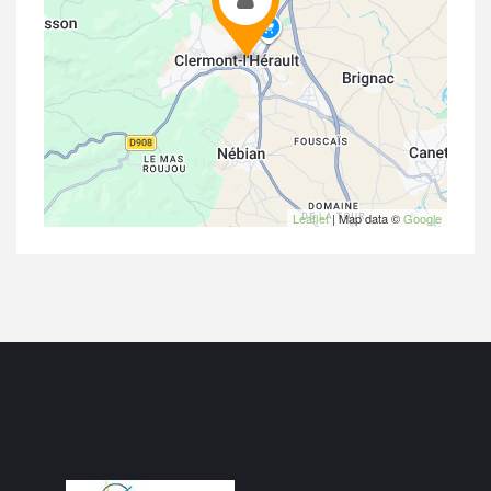
Leaflet
| Map data ©
Google