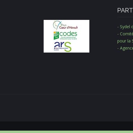
PART
- Sydel 
- Comit
pour la 
- Agenc