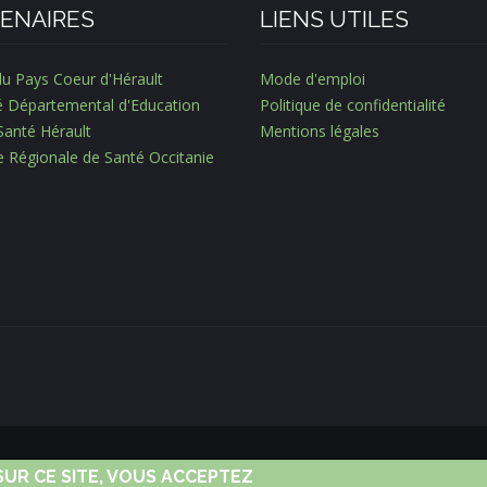
ENAIRES
LIENS UTILES
du Pays Coeur d'Hérault
Mode d'emploi
é Départemental d'Education
Politique de confidentialité
Santé Hérault
Mentions légales
e Régionale de Santé Occitanie
Copyright © 2018
Pays Coeur d'Hérault
UR CE SITE, VOUS ACCEPTEZ