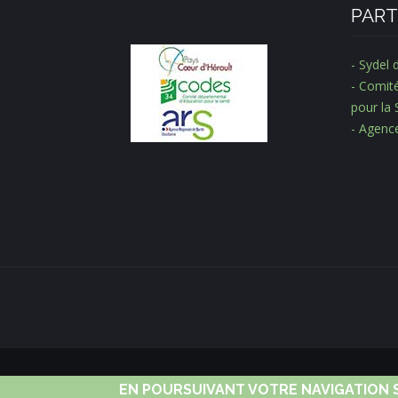
PART
- Sydel 
- Comit
pour la 
- Agenc
EN POURSUIVANT VOTRE NAVIGATION S