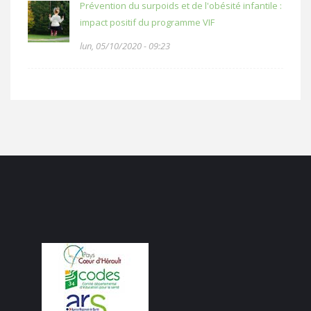
Prévention du surpoids et de l'obésité infantile :
impact positif du programme VIF
lun, 05/10/2020 - 09:23